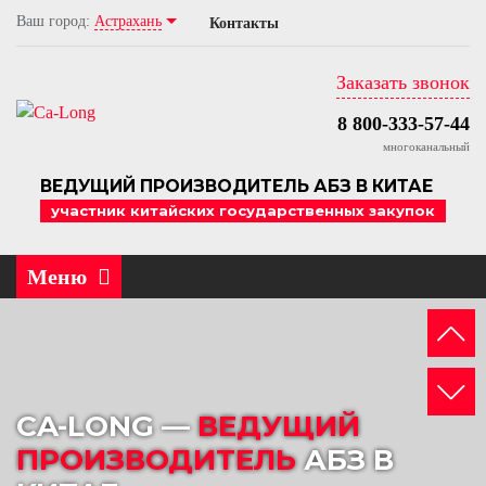
Ваш город:
Астрахань
Асфальтобетонные заводы
Проектирование АБЗ
Контакты
Комплектующие для АБЗ
Поставка, перевозка АБЗ
Заказать звонок
Бетонные заводы
Монтаж АБЗ
8 800-333-57-44
многоканальный
Прочее оборудование
Запуск АБЗ, пусконаладка
ВЕДУЩИЙ ПРОИЗВОДИТЕЛЬ АБЗ В КИТАЕ
участник китайских государственных закупок
Обслуживание АБЗ, ремонт
Модернизация АБЗ
Меню
Автоматизация АБЗ
CA-LONG
—
ВЕДУЩИЙ
ПРОИЗВОДИТЕЛЬ
АБЗ В