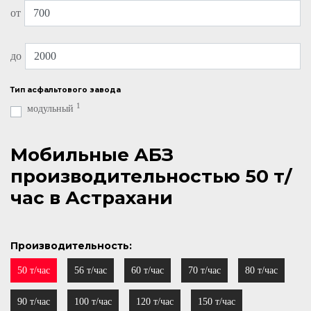
от
до
Тип асфальтового завода
1
модульный
Мобильные АБЗ
производительностью 50 т/
час в Астрахани
Производительность:
50 т/час
56 т/час
60 т/час
70 т/час
80 т/час
90 т/час
100 т/час
120 т/час
150 т/час