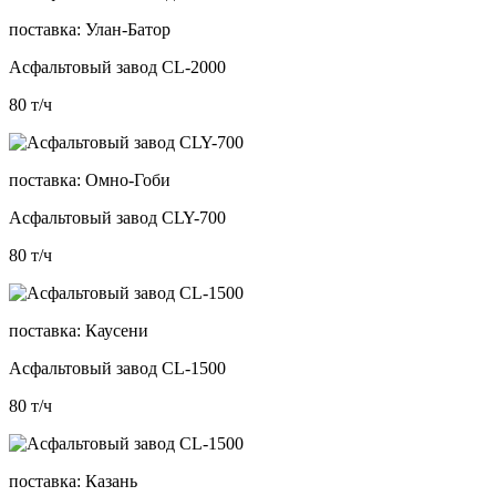
поставка:
Улан-Батор
Асфальтовый завод CL-2000
80
т/ч
поставка:
Омно-Гоби
Асфальтовый завод CLY-700
80
т/ч
поставка:
Каусени
Асфальтовый завод CL-1500
80
т/ч
поставка:
Казань